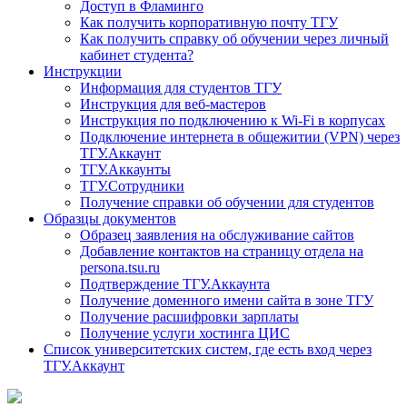
Доступ в Фламинго
Как получить корпоративную почту ТГУ
Как получить справку об обучении через личный
кабинет студента?
Инструкции
Информация для студентов ТГУ
Инструкция для веб-мастеров
Инструкция по подключению к Wi-Fi в корпусах
Подключение интернета в общежитии (VPN) через
ТГУ.Аккаунт
ТГУ.Аккаунты
ТГУ.Сотрудники
Получение справки об обучении для студентов
Образцы документов
Образец заявления на обслуживание сайтов
Добавление контактов на страницу отдела на
persona.tsu.ru
Подтверждение ТГУ.Аккаунта
Получение доменного имени сайта в зоне ТГУ
Получение расшифровки зарплаты
Получение услуги хостинга ЦИС
Список университетских систем, где есть вход через
ТГУ.Аккаунт