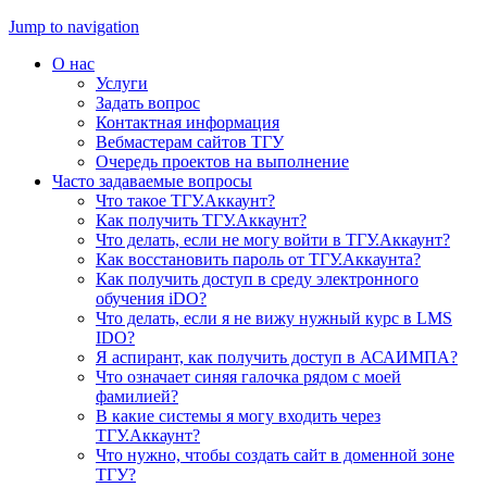
Jump to navigation
О нас
Услуги
Задать вопрос
Контактная информация
Вебмастерам сайтов ТГУ
Очередь проектов на выполнение
Часто задаваемые вопросы
Что такое ТГУ.Аккаунт?
Как получить ТГУ.Аккаунт?
Что делать, если не могу войти в ТГУ.Аккаунт?
Как восстановить пароль от ТГУ.Аккаунта?
Как получить доступ в среду электронного
обучения iDO?
Что делать, если я не вижу нужный курс в LMS
IDO?
Я аспирант, как получить доступ в АСАИМПА?
Что означает синяя галочка рядом с моей
фамилией?
В какие системы я могу входить через
ТГУ.Аккаунт?
Что нужно, чтобы создать сайт в доменной зоне
ТГУ?