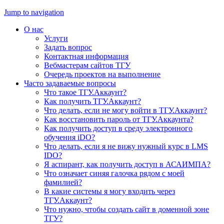
Jump to navigation
О нас
Услуги
Задать вопрос
Контактная информация
Вебмастерам сайтов ТГУ
Очередь проектов на выполнение
Часто задаваемые вопросы
Что такое ТГУ.Аккаунт?
Как получить ТГУ.Аккаунт?
Что делать, если не могу войти в ТГУ.Аккаунт?
Как восстановить пароль от ТГУ.Аккаунта?
Как получить доступ в среду электронного
обучения iDO?
Что делать, если я не вижу нужный курс в LMS
IDO?
Я аспирант, как получить доступ в АСАИМПА?
Что означает синяя галочка рядом с моей
фамилией?
В какие системы я могу входить через
ТГУ.Аккаунт?
Что нужно, чтобы создать сайт в доменной зоне
ТГУ?