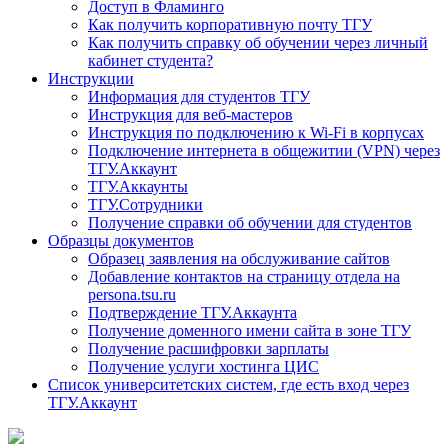
Доступ в Фламинго
Как получить корпоративную почту ТГУ
Как получить справку об обучении через личный
кабинет студента?
Инструкции
Информация для студентов ТГУ
Инструкция для веб-мастеров
Инструкция по подключению к Wi-Fi в корпусах
Подключение интернета в общежитии (VPN) через
ТГУ.Аккаунт
ТГУ.Аккаунты
ТГУ.Сотрудники
Получение справки об обучении для студентов
Образцы документов
Образец заявления на обслуживание сайтов
Добавление контактов на страницу отдела на
persona.tsu.ru
Подтверждение ТГУ.Аккаунта
Получение доменного имени сайта в зоне ТГУ
Получение расшифровки зарплаты
Получение услуги хостинга ЦИС
Список университетских систем, где есть вход через
ТГУ.Аккаунт